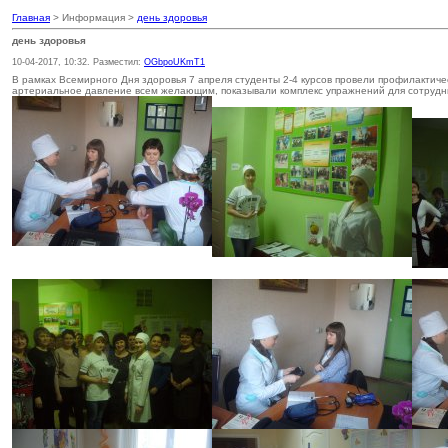
Главная
> Информация >
день здоровья
день здоровья
10-04-2017, 10:32. Разместил:
OGbpoUKmT1
В рамках Всемирного Дня здоровья 7 апреля студенты 2-4 курсов провели профилактич
артериальное давление всем желающим, показывали комплекс упражнений для сотрудни