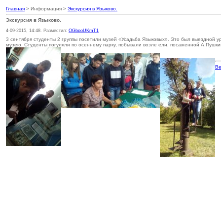
Главная
> Информация >
Экскурсия в Языково.
Экскурсия в Языково.
4-09-2015, 14:48. Разместил:
OGbpoUKmT1
3 сентября студенты 2 группы посетили музей «Усадьба Языковых». Это был выездной ур
музею. Студенты погуляли по осеннему парку, побывали возле ели, посаженной А.Пушки
Ве