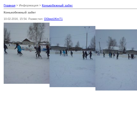
Главная
> Информация >
Конькобежный забег
Конькобежный забег
10-02-2016, 15:54. Разместил:
OGbpoUKmT1