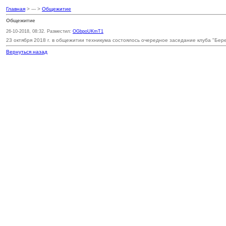
Главная
> --- >
Общежитие
Общежитие
26-10-2018, 08:32. Разместил:
OGbpoUKmT1
23 октября 2018 г. в общежитии техникума состоялось очередное заседание клуба "Бере
Вернуться назад