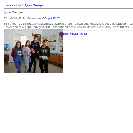
Главная
> --- >
День Матери
День Матери
27-11-2018, 12:44. Разместил:
OGbpoUKmT1
23 ноября 2018 года в Карсунском художественно-краеведческом музее, в преддверии Д
Лемесева М.А.) приняли участие, раздавали всем мамам памятные значки, изготовленн
Вернуться назад