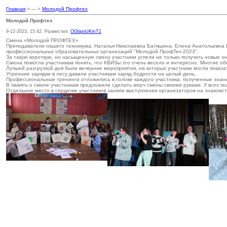
Главная
> --- >
Молодой Профтех
Молодой Профтех
9-12-2023, 15:42. Разместил:
OGbpoUKmT1
Смена «Молодой ПРОФТЕХ»
Преподаватели нашего техникума, Наталья Николаевна Батяшина, Елена Анатольевна К
профессиональных образовательных организаций "Молодой ПрофТех-2023".
За такую короткую, но насыщенную смену участники успели не только получить новые зн
Смена помогла участникам понять, что КВИЗы это очень весело и интересно. Многие об
Лучшей разгрузкой дня были вечерние мероприятия, на которых участники могли показа
Утренние зарядки в лесу давали участникам заряд бодрости на целый день.
Профессиональные тренинги отложились в голове каждого участника, полученные знан
В память о смене участникам предложили сделать мерч смены своими руками. У всех п
Отдельное место в сердечке участников заняли выступления организаторов на знакомст