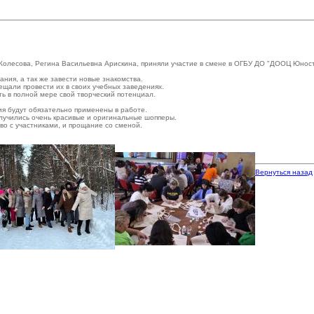
олесова, Регина Васильевна Арискина, приняли участие в смене в ОГБУ ДО "ДООЦ Юност
ания, а так же завести новые знакомства.
ещали провести их в своих учебных заведениях.
ть в полной мере свой творческий потенциал.
ия будут обязательно применены в работе.
олучились очень красивые и оригинальные шопперы.
во с участниками, и прощание со сменой.
Вернуться назад