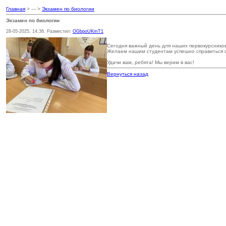
Главная
> --- >
Экзамен по биологии
Экзамен по биологии
28-05-2025, 14:36. Разместил:
OGbpoUKmT1
Сегодня важный день для наших первокурсников
Желаем нашим студентам успешно справиться с
Удачи вам, ребята! Мы верим в вас!
Вернуться назад