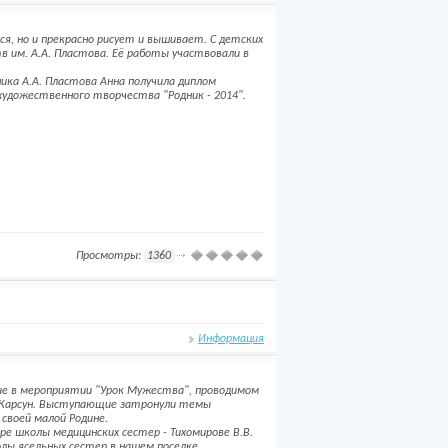
ся, но и прекрасно рисует и вышивает. С детских
в им. А.А. Пластова. Её работы участвовали в
ника А.А. Пластова Анна получила диплом
удожественного творчества "Родник - 2014".
Просмотры:
1360
Информация
ие в мероприятии "Урок Мужества", проводимом
. Карсун. Выступающие затронули темы
своей малой Родине.
е школы медицинских сестер - Тихомирове В.В.
олы ясельных сестер в нашем поселке.