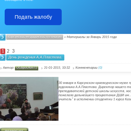
Подать жалобу
Карсунский медицинский техникум
» Материалы за Январь 2015 года
1
2
3
День рождения А.А.Пластова.
Автор:
OGbpoUKmT1
31-01-2015, 10:32
Комментарии
(0)
30 января в Карсунском краеведческом музее
художника А.А.Пластова. Директор нашего те
преподавателей детской школы искусств, нос
пожелала дальнейшего процветания ДШИ им. А
учитель" в исполнении студентки 1 курса Каз