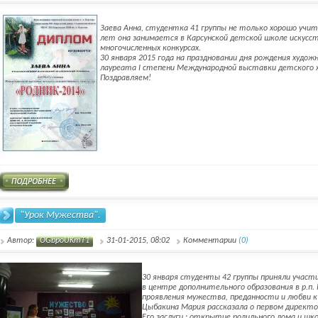
Заева Анна, студентка 41 группы не только хорошо учит
лет она занимается в Карсунской детской школе искусст
многочисленных конкурсах.
30 января 2015 года на праздновании дня рождения худож
лауреата I степени Международной выставки детского х
Поздравляем!
"Урок Мужества".
Автор:
OGbpoUKmT1
31-01-2015, 08:02
Комментарии
(0)
30 января студенты 42 группы приняли участ
в центре дополнительного образования в р.п
проявления мужества, преданности и любви к 
Цыбакина Мария рассказала о первом директор
Его заслуги : открытие родильного дома и шк