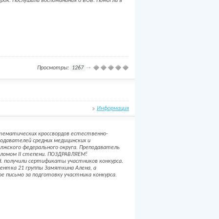
рок. Послушали воспоминания о ВОВ. Помогли в
Просмотры:
1267
Информация
 тематических кроссвордов естественно-
подавателей средних медицинских и
лжского федерального округа. Преподаватель
пломом II степени. ПОЗДРАВЛЯЕМ!
.Н. получили сертификаты участников конкурса.
ентка 21 группы Замяткина Алена, а
е письмо за подготовку участника конкурса.