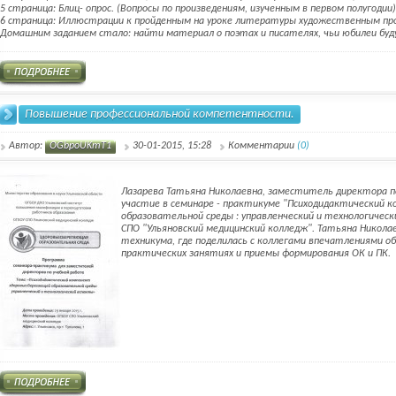
5 страница: Блиц- опрос. (Вопросы по произведениям, изученным в первом полугодии
6 страница: Иллюстрации к пройденным на уроке литературы художественным пр
Домашним заданием стало: найти материал о поэтах и писателях, чьи юбилеи буд
Повышение профессиональной компетентности.
Автор:
OGbpoUKmT1
30-01-2015, 15:28
Комментарии
(0)
Лазарева Татьяна Николаевна, заместитель директора по 
участие в семинаре - практикуме "Психодидактический 
образовательной среды : управленческий и технологическ
СПО "Ульяновский медицинский колледж". Татьяна Никола
техникума, где поделилась с коллегами впечатлениями о
практических занятиях и приемы формирования ОК и ПК.