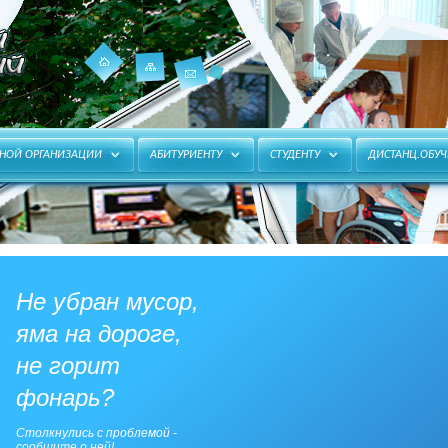
Карта
Главная
Контакты
ЬНОЙ ОРГАНИЗАЦИИ
АБИТУРИЕНТУ
СТУДЕНТУ
ДИСТАНЦ.ОБУЧ
сайта
Не убран мусор,
яма на дороге,
не горит
фонарь?
Столкнулись с проблемой -
сообщите о ней!