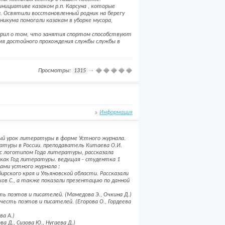
нициативе казаком р.п. Карсуна , которые
. Освятили восстановленный родник на берегу
икума помогали казакам в уборке мусора,
ворил о том, что занятия спортом способствуют
мя достойного прохождения службы службы в
Просмотры:
1315
Информация
ый урок литературы в форме Устного журнала.
туры в России. преподаватель Китаева О.И.
) с логотипом Года литературы, рассказала
как Год литературы. ведущая - студентка 1
цами устного журнала :
рского края и Ульяновской области. Рассказали
ков С., а также показали презентацию по данной
сть поэтов и писателей. (Мамедова Э., Очкина Д.)
 честь поэтов и писателей. (Егорова О., Гордеева
а А.)
 Д., Сизова Ю., Нугаева Д.)