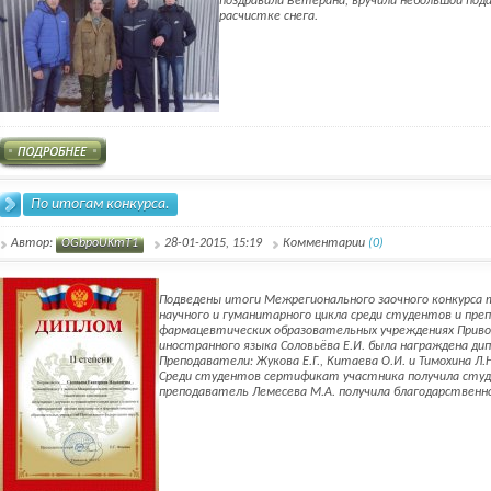
поздравили Ветерана, вручили небольшой пода
расчистке снега.
По итогам конкурса.
Автор:
OGbpoUKmT1
28-01-2015, 15:19
Комментарии
(0)
Подведены итоги Межрегионального заочного конкурса
научного и гуманитарного цикла среди студентов и пре
фармацевтических образовательных учреждениях Приво
иностранного языка Соловьёва Е.И. была награждена ди
Преподаватели: Жукова Е.Г., Китаева О.И. и Тимохина Л
Среди студентов сертификат участника получила студ
преподаватель Лемесева М.А. получила благодарственно