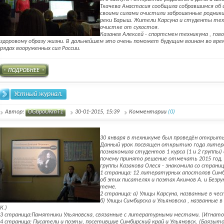
Ткачева Анастасия сообщила собравшимся об и
своими силами очистили заброшенные родники
реки Барыш. Жители Карсуна и студенты техн
очистке от сухостоя.
Казанев Алексей - спортсмен техникума , го
здоровому образу жизни. В дальнейшем это очень поможет будущим воинам во вре
рядах вооруженных сил России.
Устный журнал.
Автор:
OGbpoUKmT1
30-01-2015, 15:39
Комментарии
(0)
30 января в техникуме был проведён открыт
Данный урок посвящен открытию года литера
познакомила студентов 1 курса (1 и 2 группы
почему принято решение отмечать 2015 год, 
группы Казакова Олеся - знакомила со страни
1 страница: 12 литературных апостолов Симби
об этих писателях и поэтах Акимов А. и Безру
теме.
2 страница: а) Улицы Карсуна, названные в че
б) Улицы Симбирска и Ульяновска , названные в
К.)
3 страница:Памятники Ульяновска, связанные с литературными местами. (Игнатов
4 страница: Писатели и поэты, посетившие Симбирский край и Ульяновск. (Баязытова