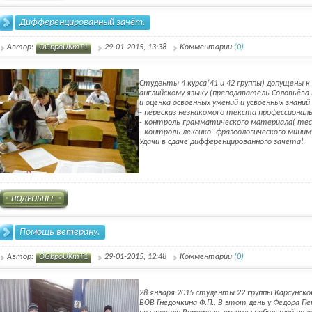
Дифференцированный зачёт.
Автор:
OGbpoUKmT1
29-01-2015, 13:38
Комментарии
(0)
Студенты 4 курса(41 и 42 группы) допущены к
английскому языку (преподаватель Соловьёва
и оценка освоенных умений и усвоенных знани
- пересказ незнакомого текста профессионал
- контроль грамматического материала( те
- контроль лексико- фразеологического мини
Удачи в сдаче дифференцированного зачета!
Помощь ветерану.
Автор:
OGbpoUKmT1
29-01-2015, 12:48
Комментарии
(0)
28 января 2015 студенты 22 группы Карсунск
ВОВ Гнедочкина Ф.П.. В этот день у Федора 