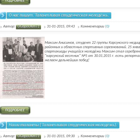
О нас пишут. Талантливая студенческая молодёжь.
Автор:
OGbpoUKmT1
31-01-2015, 09:43
Комментарии
(0)
Максим Анисимов, студент 22 группы Карсунского меди
районных и областных спортивных соревнований. 25 январ
спартакиады учащейся молодёжи Максим стал серебряны
"карсунский вестник" №5 от 30.01.2015 г. есть репорта
желаем дальнейших побед!
Наши таланты ( Талантливая студенческая молодёжь).
Автор:
OGbpoUKmT1
31-01-2015, 09:30
Комментарии
(0)