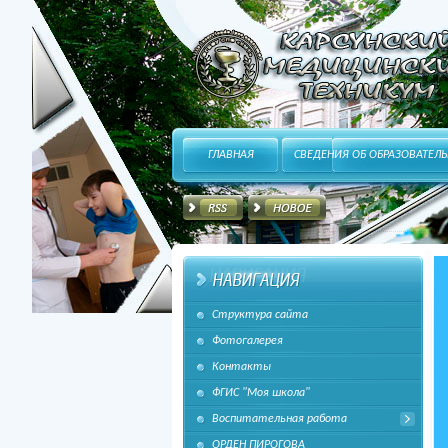
HitFUSION - В маштабах интернета, в интересах
ГЛАВНАЯ
СВЕДЕНИЯ ОБ ОБРАЗОВАТЕЛ
Структура сайта
каждого!
Фотогалерея
Контакты
ФГИС "Моя школа"
Воспитательная работа
ОРДЕН ПИРОГОВА