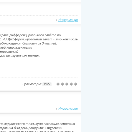
Информация
 сдаче дифференцированного зачёта по
 Е.И.) Дифференцированный зачёт - это контроль
й обучающихся. Состоит из 3 частей:
ьной направленности
стирование)
мума по изученным темам.
Просмотры:
1927
Информация
ого медицинского техникума посетили ветерана
Петровича был день рождения. Студенты