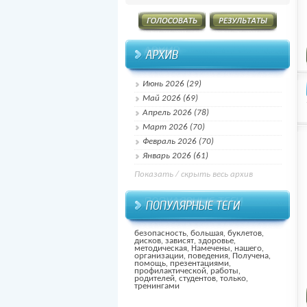
Июнь 2026 (29)
Май 2026 (69)
Апрель 2026 (78)
Март 2026 (70)
Февраль 2026 (70)
Январь 2026 (61)
Показать / скрыть весь архив
безопасность
,
большая
,
буклетов
,
дисков
,
зависят
,
здоровье
,
методическая
,
Намечены
,
нашего
,
организации
,
поведения
,
Получена
,
помощь
,
презентациями
,
профилактической
,
работы
,
родителей
,
студентов
,
только
,
тренингами