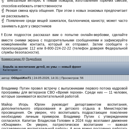
☝️ Внезапный интерес к темам пожаров, изготовления горючих смесей,
способов избежать ответственности
☝️ Резкая смена круга общения. При этом о новых знакомых предпочитает
не рассказывать
☝️ Появление среди вещей зажигалок, баллончиков, канистр; может часто
занимать в долг у сверстников
❗Если подросток рассказал вам о попытке онлайн-вербовки, сделайте
вместе снимки экрана с подозрительными сообщениями и зафиксируйте
номер/никнейм контакта, который их отправил. Затем сообщите о
произошедшем: 112 или 8-800-224-22-22 (телефон доверия Федеральной
службы безопасности).
Комментарии (0)
Подробнее
Борьба за воспитание детей, их умы — новый фронт
Категория: ---
автор:
OGbpoUKmT1
| 24-05-2026, 14:31 | Просмотров: 56
Владимир Путин провел встречу с выпускниками первого потока кадровой
программы для ветеранов СВО «Время героев». Среди них — 11 человек,
которые занимаются воспитательной работой.
Майор Игорь Юргин руководит департаментом воспитания,
дополнительного образования и детского отдыха в Министерстве
просвещения. Он уверен, что воспитывать подрастающее поколение
необходимо личным примером. Владимир Путин с утверждением
согласился. Капитан Владислав Головин в 2024 году возглавил движение
«Юнармия». Он уверен, патриотическое воспитание — важная
составляющая воспитательной работы. А еще важно постоянно работать