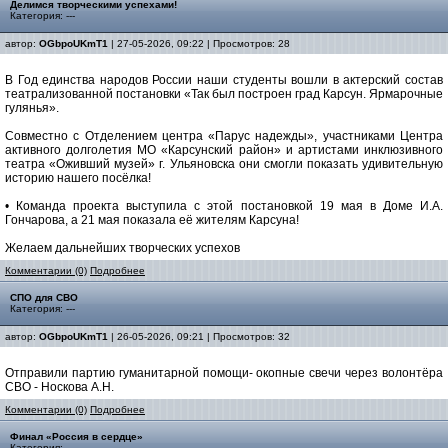
Делимся творческими успехами!
Категория: ---
автор:
OGbpoUKmT1
| 27-05-2026, 09:22 | Просмотров: 28
В Год единства народов России наши студенты вошли в актерский состав
театрализованной постановки «Так был построен град Карсун. Ярмарочные
гулянья».
Совместно с Отделением центра «Парус надежды», участниками Центра
активного долголетия МО «Карсунский район» и артистами инклюзивного
театра «Оживший музей» г. Ульяновска они смогли показать удивительную
историю нашего посёлка!
• Команда проекта выступила с этой постановкой 19 мая в Доме И.А.
Гончарова, а 21 мая показала её жителям Карсуна!
Желаем дальнейших творческих успехов
Комментарии (0)
Подробнее
СПО для СВО
Категория: ---
автор:
OGbpoUKmT1
| 26-05-2026, 09:21 | Просмотров: 32
Отправили партию гуманитарной помощи- окопные свечи через волонтёра
СВО - Носкова А.Н.
Комментарии (0)
Подробнее
Финал «Россия в сердце»
Категория: ---