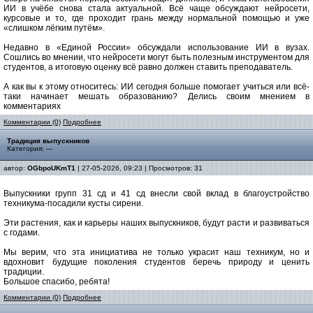
ИИ в учёбе снова стала актуальной. Всё чаще обсуждают нейросети,
курсовые и то, где проходит грань между нормальной помощью и уже
«слишком лёгким путём».
Недавно в «Единой России» обсуждали использование ИИ в вузах.
Сошлись во мнении, что нейросети могут быть полезным инструментом для
студентов, а итоговую оценку всё равно должен ставить преподаватель.
А как вы к этому относитесь: ИИ сегодня больше помогает учиться или всё-
таки начинает мешать образованию? Делись своим мнением в
комментариях
Комментарии (0)
Подробнее
Традиция выпускников
Категория: ---
автор:
OGbpoUKmT1
| 27-05-2026, 09:23 | Просмотров: 31
Выпускники групп 31 сд и 41 сд внесли свой вклад в благоустройство
техникума-посадили кусты сирени.
Эти растения, как и карьеры наших выпускников, будут расти и развиваться
с годами.
Мы верим, что эта инициатива не только украсит наш техникум, но и
вдохновит будущие поколения студентов беречь природу и ценить
традиции.
Большое спасибо, ребята!
Комментарии (0)
Подробнее