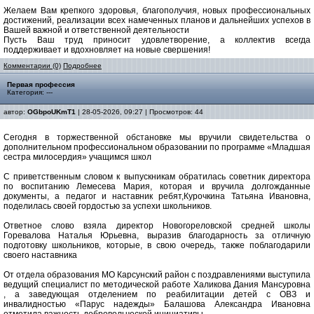
Желаем Вам крепкого здоровья, благополучия, новых профессиональных
достижений, реализации всех намеченных планов и дальнейших успехов в
Вашей важной и ответственной деятельности
Пусть Ваш труд приносит удовлетворение, а коллектив всегда
поддерживает и вдохновляет на новые свершения!
Комментарии (0)
Подробнее
Первая профессия
Категория: ---
автор:
OGbpoUKmT1
| 28-05-2026, 09:27 | Просмотров: 44
Сегодня в торжественной обстановке мы вручили свидетельства о
дополнительном профессиональном образовании по программе «Младшая
сестра милосердия» учащимся школ
С приветственным словом к выпускникам обратилась советник директора
по воспитанию Лемесева Мария, которая и вручила долгожданные
документы, а педагог и наставник ребят,Курочкина Татьяна Ивановна,
поделилась своей гордостью за успехи школьников.
Ответное слово взяла директор Новогореловской средней школы
Горевалова Наталья Юрьевна, выразив благодарность за отличную
подготовку школьников, которые, в свою очередь, также поблагодарили
своего наставника
От отдела образования МО Карсунский район с поздравлениями выступила
ведущий специалист по методической работе Халикова Дания Мансуровна
, а заведующая отделением по реабилитации детей с ОВЗ и
инвалидностью «Парус надежды» Балашова Александра Ивановна