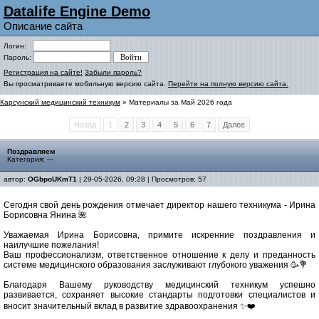
Datalife Engine Demo
Описание сайта
Логин:
Пароль:
Регистрация на сайте!
Забыли пароль?
Вы просматриваете мобильную версию сайта.
Перейти на полную версию сайта.
Карсунский медицинский техникум
» Материалы за Май 2026 года
Назад
1
2
3
4
5
6
7
Далее
Поздравляем
Категория: ---
автор:
OGbpoUKmT1
| 29-05-2026, 09:28 | Просмотров: 57
Сегодня свой день рождения отмечает директор нашего техникума - Ирина
Борисовна Янина 🌺
Уважаемая Ирина Борисовна, примите искренние поздравления и
наилучшие пожелания!
Ваш профессионализм, ответственное отношение к делу и преданность
системе медицинского образования заслуживают глубокого уважения 🥳💐
Благодаря Вашему руководству медицинский техникум успешно
развивается, сохраняет высокие стандарты подготовки специалистов и
вносит значительный вклад в развитие здравоохранения ✨❤️