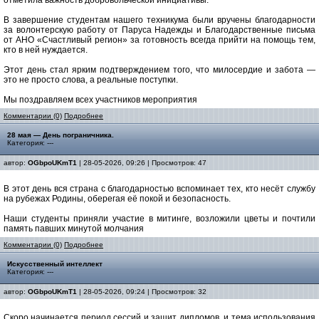
отметила важность добровольческой инициативы.
В завершение студентам нашего техникума были вручены благодарности
за волонтерскую работу от Паруса Надежды и Благодарственные письма
от АНО «Счастливый регион» за готовность всегда прийти на помощь тем,
кто в ней нуждается.
Этот день стал ярким подтверждением того, что милосердие и забота —
это не просто слова, а реальные поступки.
Мы поздравляем всех участников мероприятия
Комментарии (0)
Подробнее
28 мая — День пограничника.
Категория: ---
автор:
OGbpoUKmT1
| 28-05-2026, 09:26 | Просмотров: 47
В этот день вся страна с благодарностью вспоминает тех, кто несёт службу
на рубежах Родины, оберегая её покой и безопасность.
Наши студенты приняли участие в митинге, возложили цветы и почтили
память павших минутой молчания
Комментарии (0)
Подробнее
Искусственный интеллект
Категория: ---
автор:
OGbpoUKmT1
| 28-05-2026, 09:24 | Просмотров: 32
Скоро начинается период сессий и защит дипломов, и тема использования