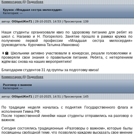
Комментарии (0)
Подробнее
Кружок «Младшая сестра милосердия»
Категория: ---
автор:
OGbpoUKmT1
| 28-10-2025, 14:53 | Просмотров: 139
Наши студенты организовали квиз по здоровому питанию для ребят из
школ с. Нагаево и Н. Погорелого. Занятие прошло в рамках кружка по
получению первой профессии «Младшая сестра милосердия»
(руководитель- Курочкина Татьяна Ивановна)
👩‍🏫 Школьники активно участвовали в конкурсах, решали головоломки и
проверяли свои знания о правильном питании. Ребята, с нетерпением
ждём вас снова на наших мероприятиях!
Благодарим студентов 31 лд группы за подготовку квиза!
Комментарии (0)
Подробнее
Разговор о важном
Категория: ---
автор:
OGbpoUKmT1
| 27-10-2025, 14:51 | Просмотров: 145
По традиции неделя началась с поднятия Государственного флага и
исполнения Гимна РФ.
После торжественной линейки наши студенты отправились на разговор о
важном.
Cегодня состоялись традиционные «Разговоры о важном», которые былы
посвящены свободной теме, что позволило каждому высказать свое мнение