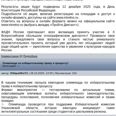
Результаты акции будут подведены 12 декабря 2025 года, в День
Конституции Российской Федерации.
Подробности об акции, включая регистрацию на площадки и доступ к
онлайн-формату, доступны на сайте www.miretno.ru.
Ответить на вопросы в онлайн формате можно на официальном сайте
www.miretno.ru (выбрать вкладку «Пройти Диктант»).
ФАДН России приглашает всех желающих принять участие в X
Всероссийском «Большом этнографическом диктанте»! Проверьте свои
знания, предложите свои вопросы и станьте частью уникального
просветительского проекта, который уже десять лет объединяет людей
ради общей цели — укрепления единства и уважения к культурам народов
России.
Комментарии (0)
Подробнее
Олимпиада по избирательному праву и процессу!
Категория: ---
автор:
OGbpoUKmT1
| 28-10-2025, 14:55 | Просмотров: 154
В нашем техникуме прошла ежегодная олимпиада по избирательному
праву и избирательному процессу.
Формат мероприятия — тестирование по актуальным темам,
охватывающим ключевые аспекты избирательного законодательства,
процедуры голосования, полномочия избирательных комиссий и права
граждан.
✨ Олимпиада проводится при поддержке Избирательной комиссии
Ульяновской области, которая ежегодно инициирует такие
интеллектуальные состязания среди студентов и школьников региона.