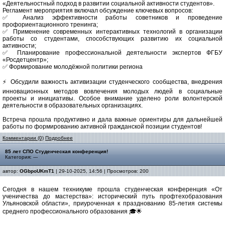
«Деятельностный подход в развитии социальной активности студентов».
Регламент мероприятия включал обсуждение ключевых вопросов:
✅ Анализ эффективности работы советников и проведение
профориентационного тренинга;
✅ Применение современных интерактивных технологий в организации
работы со студентами, способствующих развитию их социальной
активности;
✅ Планирование профессиональной деятельности экспертов ФГБУ
«Росдетцентр»;
✅ Формирование молодёжной политики региона
⚡️ Обсудили важность активизации студенческого сообщества, внедрения
инновационных методов вовлечения молодых людей в социальные
проекты и инициативы. Особое внимание уделено роли волонтерской
деятельности в образовательных организациях.
Встреча прошла продуктивно и дала важные ориентиры для дальнейшей
работы по формированию активной гражданской позиции студентов!
Комментарии (0)
Подробнее
85 лет СПО Студенческая конференция!
Категория: ---
автор:
OGbpoUKmT1
| 29-10-2025, 14:56 | Просмотров: 200
Сегодня в нашем техникуме прошла студенческая конференция «От
ученичества до мастерства»: исторический путь профтехобразования
Ульяновской области», приуроченная к празднованию 85-летия системы
среднего профессионального образования 🎓🌟