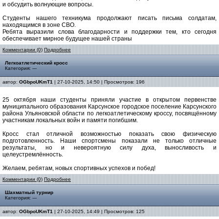
и обсудить волнующие вопросы.
Студенты нашего техникума продолжают писать письма солдатам,
находящимся в зоне СВО.
Ребята выразили слова благодарности и поддержки тем, кто сегодня
обеспечивает мирное будущее нашей страны
Комментарии (0)
Подробнее
Легкоатлетический кросс
Категория: ---
автор:
OGbpoUKmT1
| 27-10-2025, 14:50 | Просмотров: 196
25 октября наши студенты приняли участие в открытом первенстве
муниципального образования Карсунское городское поселение Карсунского
района Ульяновской области по легкоатлетическому кроссу, посвящённому
участникам локальных войн и памяти погибшим.
Кросс стал отличной возможностью показать свою физическую
подготовленность. Наши спортсмены показали не только отличные
результаты, но и невероятную силу духа, выносливость и
целеустремлённость.
Желаем, ребятам, новых спортивных успехов и побед!
Комментарии (0)
Подробнее
️Шахматный турнир
Категория: ---
автор:
OGbpoUKmT1
| 27-10-2025, 14:49 | Просмотров: 125