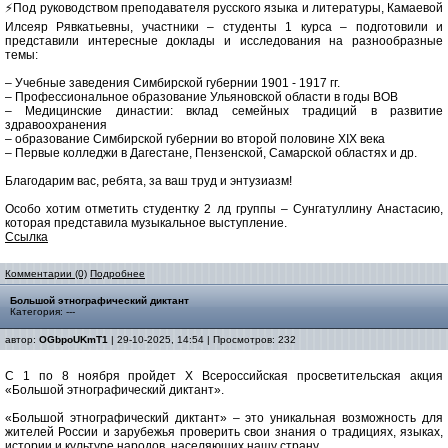
⚡️Под руководством преподавателя русского языка и литературы, Камаевой
Илсеяр Рявкатьевны, участники – студенты 1 курса – подготовили и
представили интересные доклады и исследования на разнообразные
темы:
– Учебные заведения Симбирской губернии 1901 - 1917 гг.
– Профессиональное образование Ульяновской области в годы ВОВ
– Медицинские династии: вклад семейных традиций в развитие
здравоохранения
– образование Симбирской губернии во второй половине XIX века
– Первые колледжи в Дагестане, Пензенской, Самарской областях и др.
Благодарим вас, ребята, за ваш труд и энтузиазм!
Особо хотим отметить студентку 2 лд группы – Сунгатуллину Анастасию,
которая представила музыкальное выступление.
Ссылка
Комментарии (0)
Подробнее
Большой этнографический диктант
Категория: ---
автор:
OGbpoUKmT1
| 29-10-2025, 14:54 | Просмотров: 232
С 1 по 8 ноября пройдет X Всероссийская просветительская акция
«Большой этнографический диктант».
«Большой этнографический диктант» – это уникальная возможность для
жителей России и зарубежья проверить свои знания о традициях, языках,
истории и культуре народов, населяющих нашу страну.