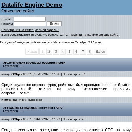
Datalife Engine Demo
Описание сайта
Логин:
Пароль:
Регистрация на сайте!
Забыли пароль?
Вы просматриваете мобильную версию сайта.
Перейти на полную версию сайта.
Карсунский медицинский техникум
» Материалы за Октябрь 2025 года
Назад
1
2
3
4
5
6
7
8
Далее
Экологические проблемы современности
Категория: ---
автор:
OGbpoUKmT1
| 31-10-2025, 15:28 | Просмотров: 84
Среди студентов первого курса, ребятами был проведен очень весёлый и
развлекательный ЭкоКвиз на тему "Экологические проблемы
современности"
Комментарии (0)
Подробнее
Заседание ассоциации советников СПО
Категория: ---
автор:
OGbpoUKmT1
| 30-10-2025, 15:27 | Просмотров: 96
Сегодня состоялось заседание ассоциации советников СПО на тему