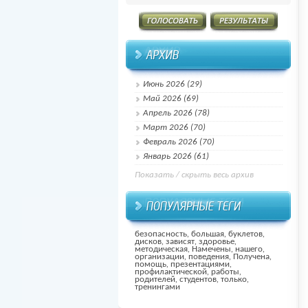
Июнь 2026 (29)
Май 2026 (69)
Апрель 2026 (78)
Март 2026 (70)
Февраль 2026 (70)
Январь 2026 (61)
Показать / скрыть весь архив
безопасность
,
большая
,
буклетов
,
дисков
,
зависят
,
здоровье
,
методическая
,
Намечены
,
нашего
,
организации
,
поведения
,
Получена
,
помощь
,
презентациями
,
профилактической
,
работы
,
родителей
,
студентов
,
только
,
тренингами