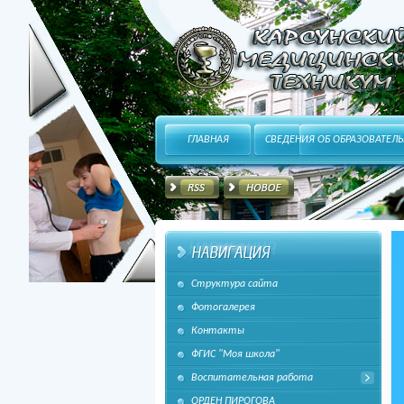
HitFUSION - В маштабах интернета, в интересах
ГЛАВНАЯ
СВЕДЕНИЯ ОБ ОБРАЗОВАТЕЛ
Структура сайта
каждого!
Фотогалерея
Контакты
ФГИС "Моя школа"
Воспитательная работа
ОРДЕН ПИРОГОВА