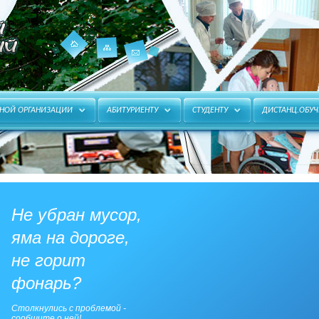
Карта
Главная
Контакты
ЬНОЙ ОРГАНИЗАЦИИ
АБИТУРИЕНТУ
СТУДЕНТУ
ДИСТАНЦ.ОБУЧ
сайта
Не убран мусор,
яма на дороге,
не горит
фонарь?
Столкнулись с проблемой -
сообщите о ней!