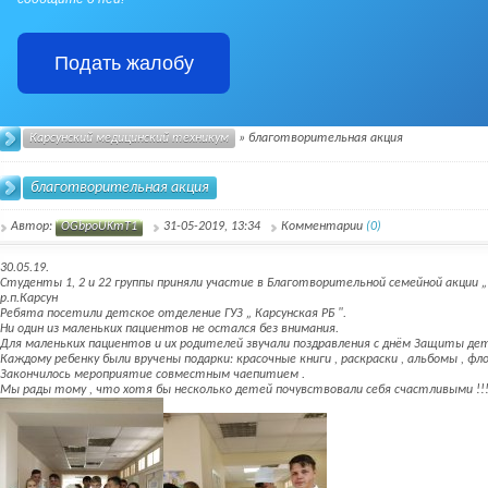
Подать жалобу
Карсунский медицинский техникум
» благотворительная акция
благотворительная акция
Автор:
OGbpoUKmT1
31-05-2019, 13:34
Комментарии
(0)
30.05.19.
Студенты 1, 2 и 22 группы приняли участие в Благотворительной семейной акции 
р.п.Карсун
Ребята посетили детское отделение ГУЗ „ Карсунская РБ ".
Ни один из маленьких пациентов не остался без внимания.
Для маленьких пациентов и их родителей звучали поздравления с днём Защиты дет
Каждому ребенку были вручены подарки: красочные книги , раскраски , альбомы , фло
Закончилось мероприятие совместным чаепитием .
Мы рады тому , что хотя бы несколько детей почувствовали себя счастливыми !!