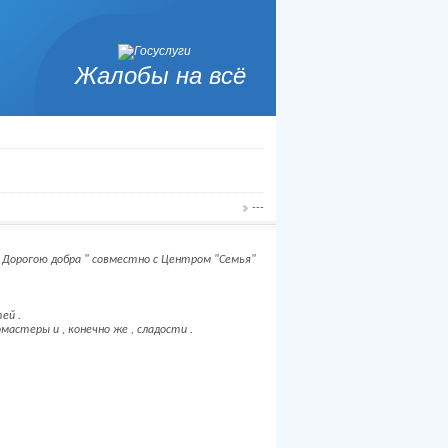
Жалобы на всё
---
„ Дорогою добра " совместно с Центром "Семья"
ей .
мастеры и , конечно же , сладости .
!