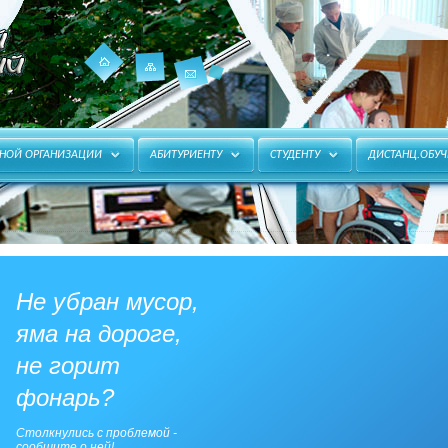
Карта
Главная
Контакты
ЬНОЙ ОРГАНИЗАЦИИ
АБИТУРИЕНТУ
СТУДЕНТУ
ДИСТАНЦ.ОБУЧ
сайта
Не убран мусор,
яма на дороге,
не горит
фонарь?
Столкнулись с проблемой -
сообщите о ней!