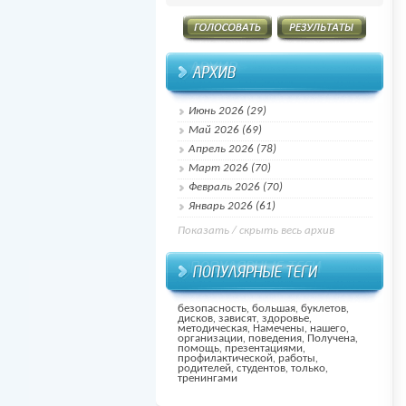
Июнь 2026 (29)
Май 2026 (69)
Апрель 2026 (78)
Март 2026 (70)
Февраль 2026 (70)
Январь 2026 (61)
Показать / скрыть весь архив
безопасность
,
большая
,
буклетов
,
дисков
,
зависят
,
здоровье
,
методическая
,
Намечены
,
нашего
,
организации
,
поведения
,
Получена
,
помощь
,
презентациями
,
профилактической
,
работы
,
родителей
,
студентов
,
только
,
тренингами