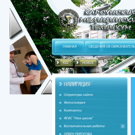
HitFUSION - В маштабах интернета, в интересах
ГЛАВНАЯ
СВЕДЕНИЯ ОБ ОБРАЗОВАТЕЛ
Структура сайта
каждого!
Фотогалерея
Контакты
ФГИС "Моя школа"
Воспитательная работа
ОРДЕН ПИРОГОВА