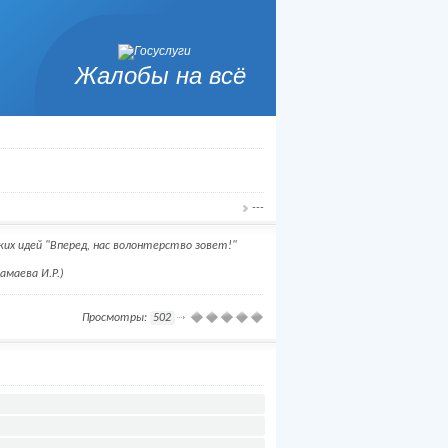
Жалобы на всё
---
х идей "Вперед, нас волонтерство зовет!"
амаева И.Р.)
Просмотры:
502