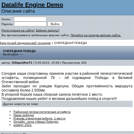
Datalife Engine Demo
Описание сайта
Логин:
Пароль:
Регистрация на сайте!
Забыли пароль?
Вы просматриваете мобильную версию сайта.
Перейти на полную версию сайта.
Карсунский медицинский техникум
» ОЧЕРЕДНАЯ ПОБЕДА
ОЧЕРЕДНАЯ ПОБЕДА
Категория: ---
автор:
OGbpoUKmT1
| 5-05-2023, 15:08 | Просмотров: 402
Сегодня наши спортсмены приняли участие в районной легкоатлетической
эстафеты, посвященной 78 – ой годовщине Победы в Великой
Отечественной войне.
Забег проходил по улицам Карсуна. Общая протяжённость маршрута
составила более 2.500км.
В упорной борьбе наша сборная заняла почётное 1 место.
Поздравляем наших ребят и желаем дальнейших побед в спорте!!!
Другие новости по теме:
Районная легкоатлетическая эстафета
Наши победы!
И вновь очередная победа, 1 место
Онлайн - игра «Наша Победа»
азимут 2021