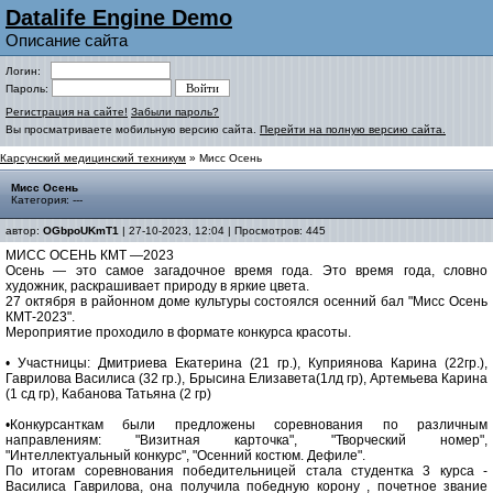
Datalife Engine Demo
Описание сайта
Логин:
Пароль:
Регистрация на сайте!
Забыли пароль?
Вы просматриваете мобильную версию сайта.
Перейти на полную версию сайта.
Карсунский медицинский техникум
» Мисс Осень
Мисс Осень
Категория: ---
автор:
OGbpoUKmT1
| 27-10-2023, 12:04 | Просмотров: 445
МИСС ОСЕНЬ КМТ —2023
Осень — это самое загадочное время года. Это время года, словно
художник, раскрашивает природу в яркие цвета.
27 октября в районном доме культуры состоялся осенний бал "Мисс Осень
КМТ-2023".
Мероприятие проходило в формате конкурса красоты.
• Участницы: Дмитриева Екатерина (21 гр.), Куприянова Карина (22гр.),
Гаврилова Василиса (32 гр.), Брысина Елизавета(1лд гр), Артемьева Карина
(1 сд гр), Кабанова Татьяна (2 гр)
•Конкурсанткам были предложены соревнования по различным
направлениям: "Визитная карточка", "Творческий номер",
"Интеллектуальный конкурс", "Осенний костюм. Дефиле".
По итогам соревнования победительницей стала студентка 3 курса -
Василиса Гаврилова, она получила победную корону , почетное звание