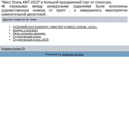
"Мисс Осень КМТ-2023" и большой праздничный торт от спонсора,
•В перерывах между конкурсными заданиями были исполнены
художественные номера от групп , а завершилось мероприятие
зажигательной дискотекой .
Другие новости по теме:
ОСЕННИЙ БАЛ.КОНКУРС «МИСТЕР И МИСС ОСЕНЬ -2024»
конкурс стенгазет
День сельских женщин.
Студенческая осень
Студенческая осень 2025
Комментарии (0)
Powered by
DataLife Engine