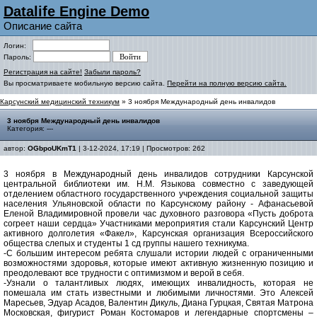
Datalife Engine Demo
Описание сайта
Логин:
Пароль:
Регистрация на сайте!
Забыли пароль?
Вы просматриваете мобильную версию сайта.
Перейти на полную версию сайта.
Карсунский медицинский техникум
» 3 ноября Международный день инвалидов
3 ноября Международный день инвалидов
Категория: ---
автор:
OGbpoUKmT1
| 3-12-2024, 17:19 | Просмотров: 262
3 ноября в Международный день инвалидов сотрудники Карсунской
центральной библиотеки им. Н.М. Языкова совместно с заведующей
отделением областного государственного учреждения социальной защиты
населения Ульяновской области по Карсунскому району - Афанасьевой
Еленой Владимировной провели час духовного разговора «Пусть доброта
согреет наши сердца» Участниками мероприятия стали Карсунский Центр
активного долголетия «Факел», Карсунская организация Всероссийского
общества слепых и студенты 1 сд группы нашего техникума.
-С большим интересом ребята слушали истории людей с ограниченными
возможностями здоровья, которые имеют активную жизненную позицию и
преодолевают все трудности с оптимизмом и верой в себя.
-Узнали о талантливых людях, имеющих инвалидность, которая не
помешала им стать известными и любимыми личностями. Это Алексей
Маресьев, Эдуар Асадов, Валентин Дикуль, Диана Гурцкая, Святая Матрона
Московская, фигурист Роман Костомаров и легендарные спортсмены –