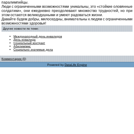
паралимпийцы.
Люди с ограниченными возможностями уникальны, это «стойкие оловянные
солдатики», они ежедневно преодолевают множество трудностей, но при
этом остаются великодушными и умеют радоваться жизни.
Давайте будем добры, милосердны, внимательны к людям с ограниченными
возможностями здоровья!
Другие новости по теме:
Международный день инвалидов
День инвалида
Социальный контракт
Абилимпикс
Социально значимые дела
Комментарии (0)
Powered by
DataLife Engine