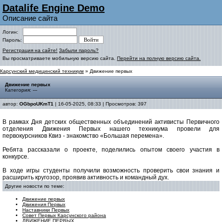
Datalife Engine Demo
Описание сайта
Логин:
Пароль:
Регистрация на сайте!
Забыли пароль?
Вы просматриваете мобильную версию сайта.
Перейти на полную версию сайта.
Карсунский медицинский техникум
» Движение первых
Движение первых
Категория: ---
автор:
OGbpoUKmT1
| 16-05-2025, 08:33 | Просмотров: 397
В рамках Дня детских общественных объединений активисты Первичного
отделения Движения Первых нашего техникума провели для
первокурсников Квиз - знакомство «Большая перемена».
Ребята рассказали о проекте, поделились опытом своего участия в
конкурсе.
В ходе игры студенты получили возможность проверить свои знания и
расширить кругозор, проявив активность и командный дух.
Другие новости по теме:
Движение первых
Движения Первых
Наставники Первых
Совет Первых Карсунского района
ДВИЖЕНИЕ ПЕРВЫХ