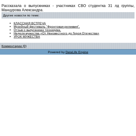
Рассказала о выпускниках - участниках СВО студентка 31 лд группы,
Манцурова Александра.
Другие новости по теме:
КЛАССНАЯ ВСТРЕЧА
Музейный фестиваль "Фронтовая реликвия".
Отзыв о выпускниках техникума.
Неделя мужества «От Неизвестного до Героя Отечества»
УРОК МУЖЕСТВА
Комментарии (0)
Powered by
DataLife Engine