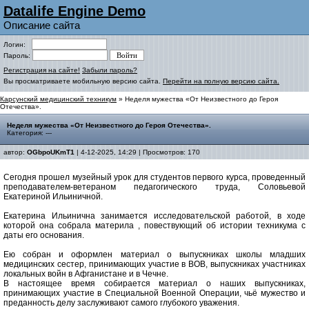
Datalife Engine Demo
Описание сайта
Логин:
Пароль:
Регистрация на сайте!
Забыли пароль?
Вы просматриваете мобильную версию сайта.
Перейти на полную версию сайта.
Карсунский медицинский техникум
» Неделя мужества «От Неизвестного до Героя
Отечества».
Неделя мужества «От Неизвестного до Героя Отечества».
Категория: ---
автор:
OGbpoUKmT1
| 4-12-2025, 14:29 | Просмотров: 170
Сегодня прошел музейный урок для студентов первого курса, проведенный
преподавателем-ветераном педагогического труда, Соловьевой
Екатериной Ильиничной.
Екатерина Ильинична занимается исследовательской работой, в ходе
которой она собрала материла , повествующий об истории техникума с
даты его основания.
Ею собран и оформлен материал о выпускниках школы младших
медицинских сестер, принимающих участие в ВОВ, выпускниках участниках
локальных войн в Афганистане и в Чечне.
В настоящее время собирается материал о наших выпускниках,
принимающих участие в Специальной Военной Операции, чьё мужество и
преданность делу заслуживают самого глубокого уважения.