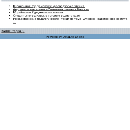
III районные Курдюмовские краеведческие чтения.
Андриановские чтения «Учителями славится Россия»
IV районные Курдюмовские чтения
Студенты погрузились в историю родного края!
Рождественские педагогические чтения по теме "Духовно-нравственное воспита
...
Комментарии (0)
Powered by
DataLife Engine