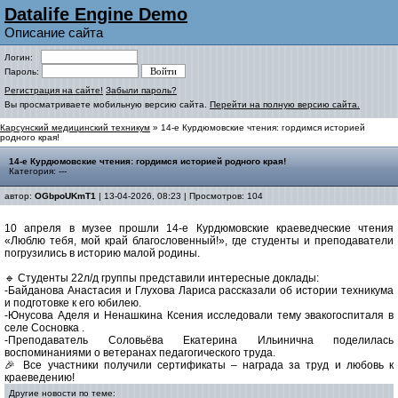
Datalife Engine Demo
Описание сайта
Логин:
Пароль:
Регистрация на сайте!
Забыли пароль?
Вы просматриваете мобильную версию сайта.
Перейти на полную версию сайта.
Карсунский медицинский техникум
» 14-е Курдюмовские чтения: гордимся историей
родного края!
14-е Курдюмовские чтения: гордимся историей родного края!
Категория: ---
автор:
OGbpoUKmT1
| 13-04-2026, 08:23 | Просмотров: 104
10 апреля в музее прошли 14-е Курдюмовские краеведческие чтения
«Люблю тебя, мой край благословенный!», где студенты и преподаватели
погрузились в историю малой родины.
🔹 Студенты 22л/д группы представили интересные доклады:
-Байданова Анастасия и Глухова Лариса рассказали об истории техникума
и подготовке к его юбилею.
-Юнусова Аделя и Ненашкина Ксения исследовали тему эвакогоспиталя в
селе Сосновка .
-Преподаватель Соловьёва Екатерина Ильинична поделилась
воспоминаниями о ветеранах педагогического труда.
🎉 Все участники получили сертификаты – награда за труд и любовь к
краеведению!
Другие новости по теме: