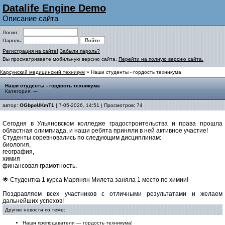
Datalife Engine Demo
Описание сайта
Логин:
Пароль:
Регистрация на сайте!
Забыли пароль?
Вы просматриваете мобильную версию сайта.
Перейти на полную версию сайта.
Карсунский медицинский техникум
» Наши студенты - гордость техникума
Наши студенты - гордость техникума
Категория: ---
автор:
OGbpoUKmT1
| 7-05-2026, 14:51 | Просмотров: 74
Сегодня в Ульяновском колледже градостроительства и права прошла
областная олимпиада, и наши ребята приняли в ней активное участие!
Студенты соревновались по следующим дисциплинам:
биология,
география,
химия
финансовая грамотность.
🌟 Студентка 1 курса Марянян Милета заняла 1 место по химии!
Поздравляем всех участников с отличными результатами и желаем
дальнейших успехов!
Другие новости по теме:
Наши преподаватели — гордость техникума!