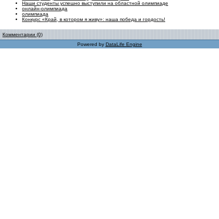
Наши студенты успешно выступили на областной олимпиаде
онлайн-олимпиада
олимпиада
Конкурс «Край, в котором я живу»: наша победа и гордость!
Комментарии (0)
Powered by
DataLife Engine