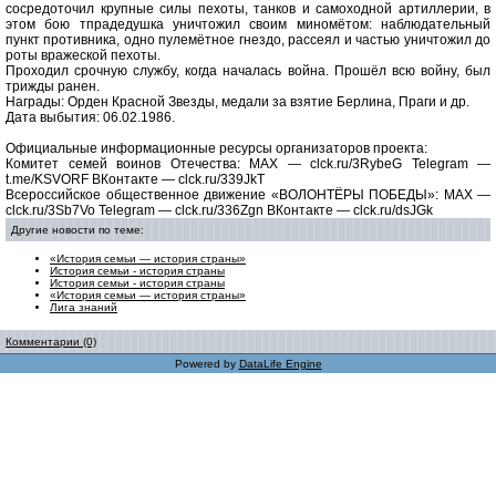
сосредоточил крупные силы пехоты, танков и самоходной артиллерии, в
этом бою тпрадедушка уничтожил своим миномётом: наблюдательный
пункт противника, одно пулемётное гнездо, рассеял и частью уничтожил до
роты вражеской пехоты.
Проходил срочную службу, когда началась война. Прошёл всю войну, был
трижды ранен.
Награды: Орден Красной Звезды, медали за взятие Берлина, Праги и др.
Дата выбытия: 06.02.1986.
Официальные информационные ресурсы организаторов проекта:
Комитет семей воинов Отечества: MAX — clck.ru/3RybeG Telegram —
t.me/KSVORF ВКонтакте — clck.ru/339JkT
Всероссийское общественное движение «ВОЛОНТЁРЫ ПОБЕДЫ»: MAX —
clck.ru/3Sb7Vo Telegram — clck.ru/336Zgn ВКонтакте — clck.ru/dsJGk
Другие новости по теме:
«История семьи — история страны»
История семьи - история страны
История семьи - история страны
«История семьи — история страны»
Лига знаний
Комментарии (0)
Powered by
DataLife Engine