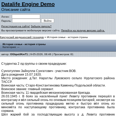
Datalife Engine Demo
Описание сайта
Логин:
Пароль:
Регистрация на сайте!
Забыли пароль?
Вы просматриваете мобильную версию сайта.
Перейти на полную версию сайта.
Карсунский медицинский техникум
» История семьи - история страны
История семьи - история страны
Категория: ---
автор:
OGbpoUKmT1
| 9-05-2026, 08:46 | Просмотров: 81
Студентка 2 лд группы о своем прадедушке:
Сунгатуллин Зайнулла Сунгатович - участник ВОВ.
Дата рождения 15.07.1920.
Место рождения: д.Тат. Наратлы Луковского сельпо Нурлатского района
ТАССР.
Воинская часть: Старо-Константиновка Каменец-Подольской области.
Воинское звание: главный сержант.
Воинская часть: 11 гвардейская механизированная бригада.
26.03.1945 г. В боях за населённый пункт Левиту противник перешёл в
контратаку и вёл сильный огонь по огневым позициям батарей, несмотря на
сильный огонь противника прадедушка метко и быстро вёл огонь из
миномёта по наступающему противнику, контратака противника была
сорвана.
Шёл жаркий бой за господствующую высоту у д. Левиту противник