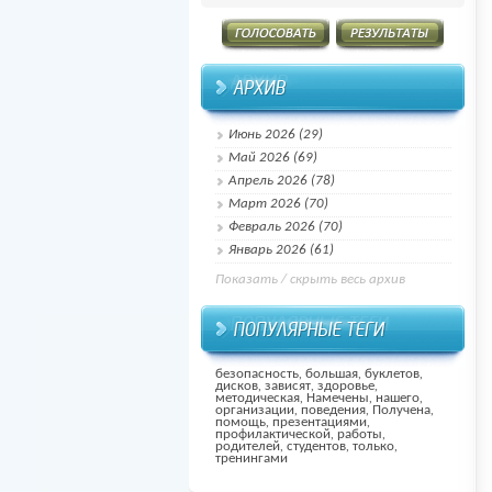
Июнь 2026 (29)
Май 2026 (69)
Апрель 2026 (78)
Март 2026 (70)
Февраль 2026 (70)
Январь 2026 (61)
Показать / скрыть весь архив
безопасность
,
большая
,
буклетов
,
дисков
,
зависят
,
здоровье
,
методическая
,
Намечены
,
нашего
,
организации
,
поведения
,
Получена
,
помощь
,
презентациями
,
профилактической
,
работы
,
родителей
,
студентов
,
только
,
тренингами