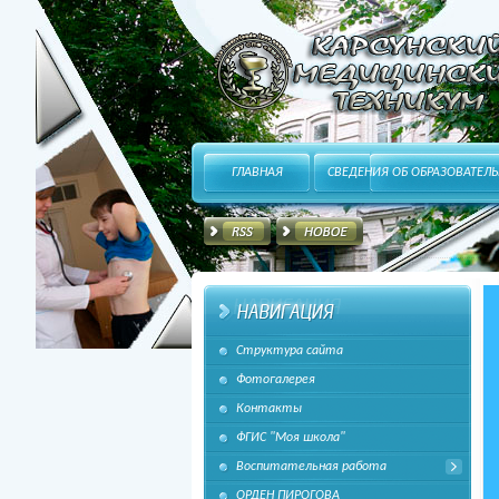
HitFUSION - В маштабах интернета, в интересах
ГЛАВНАЯ
СВЕДЕНИЯ ОБ ОБРАЗОВАТЕЛ
Структура сайта
каждого!
Фотогалерея
Контакты
ФГИС "Моя школа"
Воспитательная работа
ОРДЕН ПИРОГОВА