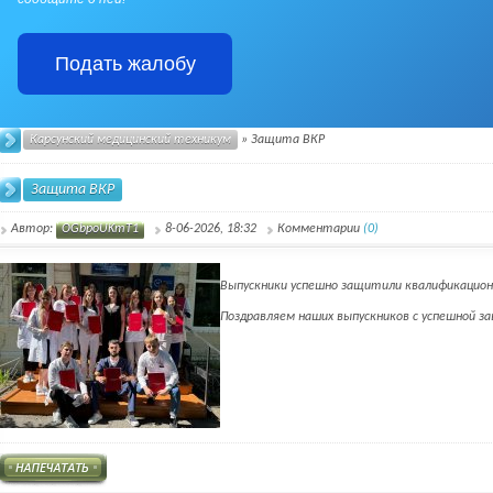
Подать жалобу
Карсунский медицинский техникум
» Защита ВКР
Защита ВКР
Автор:
OGbpoUKmT1
8-06-2026, 18:32
Комментарии
(0)
Выпускники успешно защитили квалификацио
Поздравляем наших выпускников с успешной 