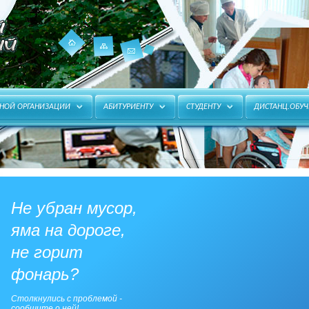
Карта
Главная
Контакты
ЬНОЙ ОРГАНИЗАЦИИ
АБИТУРИЕНТУ
СТУДЕНТУ
ДИСТАНЦ.ОБУЧ
сайта
Не убран мусор,
яма на дороге,
не горит
фонарь?
Столкнулись с проблемой -
сообщите о ней!