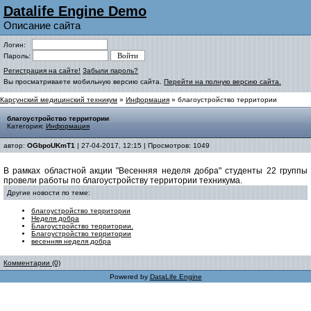
Datalife Engine Demo
Описание сайта
Логин:
Пароль:
Регистрация на сайте!
Забыли пароль?
Вы просматриваете мобильную версию сайта.
Перейти на полную версию сайта.
Карсунский медицинский техникум
»
Информация
» благоустройство территории
благоустройство территории
Категория:
Информация
автор:
OGbpoUKmT1
| 27-04-2017, 12:15 | Просмотров: 1049
В рамках областной акции "Весенняя неделя добра" студенты 22 группы
провели работы по благоустройству территории техникума.
Другие новости по теме:
благоустройство территории
Неделя добра
Благоустройство территории.
Благоустройство территории
весенняя неделя добра
Комментарии (0)
Powered by
DataLife Engine