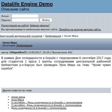
Datalife Engine Demo
Описание сайта
Логин:
Пароль:
Регистрация на сайте!
Забыли пароль?
Вы просматриваете мобильную версию сайта.
Перейти на полную версию сайта.
Карсунский медицинский техникум
»
Информация
» Уроки Мира
Уроки Мира
Категория:
Информация
автор:
OGbpoUKmT1
| 6-09-2017, 10:10 | Просмотров: 841
В рамках Дня солидарности в борьбе с терроризмом 6 сентября 2017 года
для студентов 1 курса 1 группы сотрудниками центральной районной
библиотеки р.п.Карсун был проведен Урок Мира на тему: "Уроки чужих
ошибок".
Другие новости по теме:
уроки мира
Урок Мира
3 сентября – День солидарности в борьбе с терроризмом
3 сентября - День солидарности в борьбе с терроризмом
День солидарности в борьбе с терроризмом.