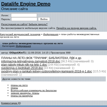
Datalife Engine Demo
Описание сайта
Логин:
Пароль:
Регистрация на сайте!
Забыли пароль?
Вы просматриваете мобильную версию сайта.
Перейти на полную версию сайта.
Карсунский медицинский техникум
»
Информация
» план работы межведомственных
органов на лето
план работы межведомственных органов на лето
Категория:
Информация
автор:
OGbpoUKmT1
| 11-06-2018, 14:15 | Просмотров: 899
ПЛАНЫ НА ЛЕТО (ФОК "ТРИУМФ", БИБЛИОТЕКА, РДК и др.
informaciya-letnyatnyaya-zanyatost-2018.doc
[36,5 Kb] (cкачиваний: 0)
plan-raboty-mkuk-rdk-na-leto-1.doc
[144 Kb] (cкачиваний: 4)
svedeniya-o-lgotnikah-2018.doc
[33 Kb] (cкачиваний: 1)
svodnyy-plan-v-ramkah-letney-ozdorovitelnoy-kampanii-2018-g-1.doc
[115,5 Kb]
(cкачиваний: 1)
Другие новости по теме:
планы на лето
планы
Всероссийская олимпиада по биологии
зимние каникулы. планы
планы на каникулы
Комментарии (0)