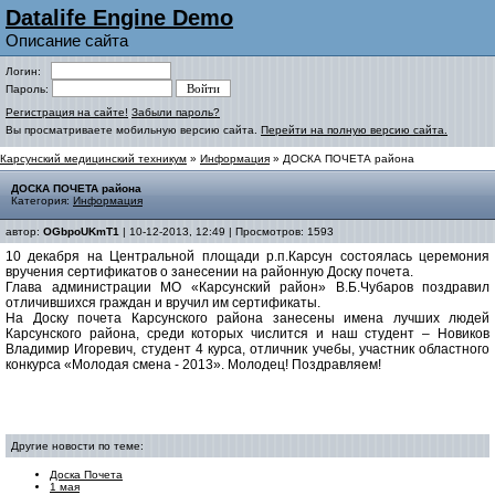
Datalife Engine Demo
Описание сайта
Логин:
Пароль:
Регистрация на сайте!
Забыли пароль?
Вы просматриваете мобильную версию сайта.
Перейти на полную версию сайта.
Карсунский медицинский техникум
»
Информация
» ДОСКА ПОЧЕТА района
ДОСКА ПОЧЕТА района
Категория:
Информация
автор:
OGbpoUKmT1
| 10-12-2013, 12:49 | Просмотров: 1593
10 декабря на Центральной площади р.п.Карсун состоялась церемония
вручения сертификатов о занесении на районную Доску почета.
Глава администрации МО «Карсунский район» В.Б.Чубаров поздравил
отличившихся граждан и вручил им сертификаты.
На Доску почета Карсунского района занесены имена лучших людей
Карсунского района, среди которых числится и наш студент – Новиков
Владимир Игоревич, студент 4 курса, отличник учебы, участник областного
конкурса «Молодая смена - 2013». Молодец! Поздравляем!
Другие новости по теме:
Доска Почета
1 мая