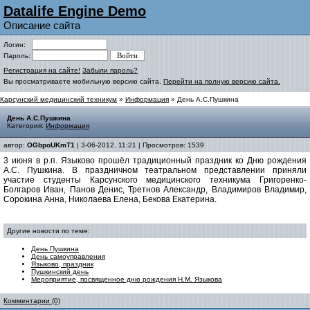
Datalife Engine Demo
Описание сайта
Логин:
Пароль:
Регистрация на сайте!
Забыли пароль?
Вы просматриваете мобильную версию сайта.
Перейти на полную версию сайта.
Карсунский медицинский техникум
»
Информация
» День А.С.Пушкина
День А.С.Пушкина
Категория:
Информация
автор:
OGbpoUKmT1
| 3-06-2012, 11:21 | Просмотров: 1539
3 июня в р.п. Языково прошёл традиционный праздник ко Дню рождения
А.С. Пушкина. В праздничном театральном представлении приняли
участие студенты Карсунского медицинского техникума Григоренко-
Болгаров Иван, Панов Денис, Третнов Александр, Владимиров Владимир,
Сорокина Анна, Николаева Елена, Бекова Екатерина.
Другие новости по теме:
День Пушкина
День самоуправления
Языково, праздник
Пушкинский день
Мероприятие, посвященное дню рождения Н.М. Языкова
Комментарии (0)